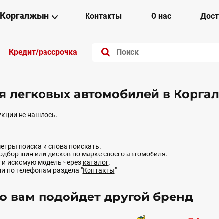
Коргалжын
Контакты
О нас
Дост
Кредит/рассрочка
 легковых автомобилей в Корга
кции не нашлось.
етры поиска и снова поискать.
подбор
шин
или
дисков
по
марке своего автомобиля
.
йти искомую модель через
каталог
.
ми по телефонам раздела "
Контакты
"
 вам подойдет другой бренд