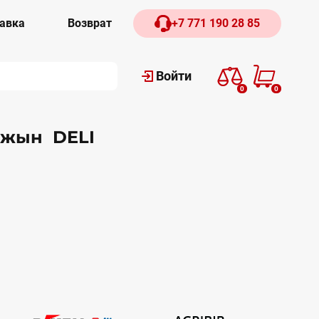
авка
Возврат
+7 771 190 28 85
Войти
0
0
лжын DELI