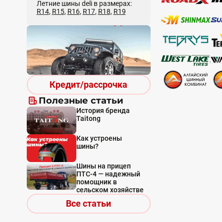
Летние шины deli в размерах:
R14
,
R15
,
R16
,
R17
,
R18
,
R19
Кредит/рассрочка
Полезные статьи
История бренда
Taitong
Как устроены
шины?
Шины на прицеп
ПТС-4 — надежный
помощник в
сельском хозяйстве
Все статьи