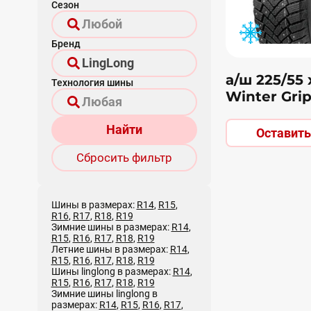
Сезон
Бренд
а/ш 225/55 
Технология шины
Winter Gri
Найти
Оставить
Сбросить фильтр
Шины в размерах:
R14
,
R15
,
R16
,
R17
,
R18
,
R19
Зимние шины в размерах:
R14
,
R15
,
R16
,
R17
,
R18
,
R19
Летние шины в размерах:
R14
,
R15
,
R16
,
R17
,
R18
,
R19
Шины linglong в размерах:
R14
,
R15
,
R16
,
R17
,
R18
,
R19
Зимние шины linglong в
размерах:
R14
,
R15
,
R16
,
R17
,