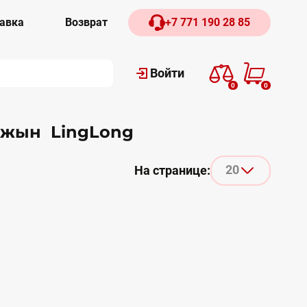
авка
Возврат
+7 771 190 28 85
Войти
0
0
лжын LingLong
20
На странице: