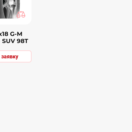
х18 G-M
p SUV 98Т
 заявку