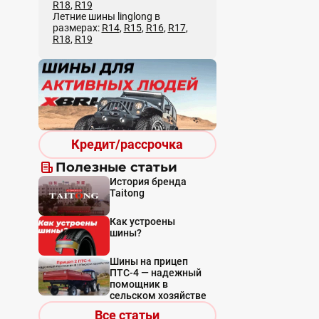
R18
,
R19
Летние шины linglong в
размерах:
R14
,
R15
,
R16
,
R17
,
R18
,
R19
Кредит/рассрочка
Полезные статьи
История бренда
Taitong
Как устроены
шины?
Шины на прицеп
ПТС-4 — надежный
помощник в
сельском хозяйстве
Все статьи