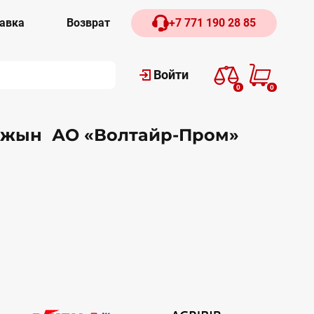
авка
Возврат
+7 771 190 28 85
Войти
0
0
алжын АО «Волтайр-Пром»