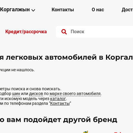
Коргалжын
Контакты
О нас
Дост
Кредит/рассрочка
я легковых автомобилей в Корг
кции не нашлось.
етры поиска и снова поискать.
подбор
шин
или
дисков
по
марке своего автомобиля
.
йти искомую модель через
каталог
.
ми по телефонам раздела "
Контакты
"
 вам подойдет другой бренд