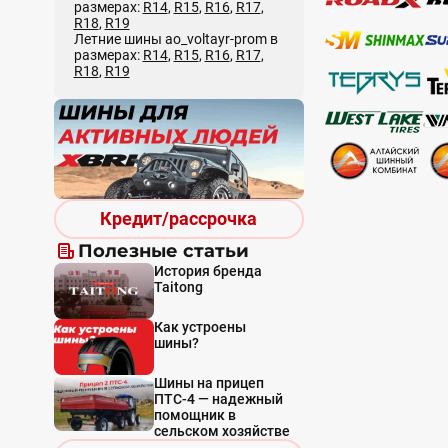
размерах:
R14
,
R15
,
R16
,
R17
,
R18
,
R19
Летние шины ao_voltayr-prom в
размерах:
R14
,
R15
,
R16
,
R17
,
R18
,
R19
Кредит/рассрочка
Полезные статьи
История бренда
Taitong
Как устроены
шины?
Шины на прицеп
ПТС-4 — надежный
помощник в
сельском хозяйстве