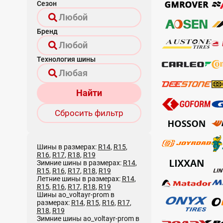
Сезон
Бренд
Технология шины
Найти
Сбросить фильтр
Шины в размерах:
R14
,
R15
,
R16
,
R17
,
R18
,
R19
Зимние шины в размерах:
R14
,
R15
,
R16
,
R17
,
R18
,
R19
Летние шины в размерах:
R14
,
R15
,
R16
,
R17
,
R18
,
R19
Шины ao_voltayr-prom в
размерах:
R14
,
R15
,
R16
,
R17
,
R18
,
R19
Зимние шины ao_voltayr-prom в