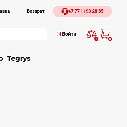
авка
Возврат
+7 771 190 28 85
Войти
0
0
р Tegrys