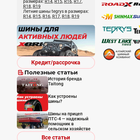
размерах:
R14
,
R15
,
R16
,
R17
,
R18
,
R19
Летние шины tegrys в размерах:
R14
,
R15
,
R16
,
R17
,
R18
,
R19
Кредит/рассрочка
Полезные статьи
История бренда
Taitong
Как устроены
шины?
Шины на прицеп
ПТС-4 — надежный
помощник в
сельском хозяйстве
Все статьи