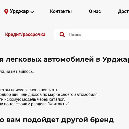
Урджар
Контакты
О нас
Дост
Кредит/рассрочка
 легковых автомобилей в Урджа
кции не нашлось.
етры поиска и снова поискать.
подбор
шин
или
дисков
по
марке своего автомобиля
.
йти искомую модель через
каталог
.
ми по телефонам раздела "
Контакты
"
 вам подойдет другой бренд