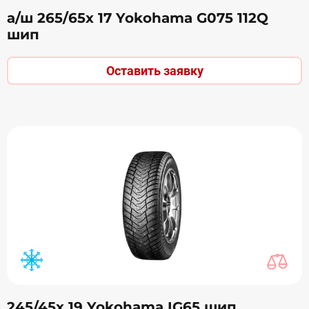
а/ш 265/65х 17 Yokohama G075 112Q
шип
Оставить заявку
245/45х 19 Yokohama IG65 шип