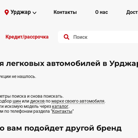
Урджар
Контакты
О нас
Дост
Кредит/рассрочка
 легковых автомобилей в Урджа
кции не нашлось.
етры поиска и снова поискать.
подбор
шин
или
дисков
по
марке своего автомобиля
.
йти искомую модель через
каталог
.
ми по телефонам раздела "
Контакты
"
 вам подойдет другой бренд