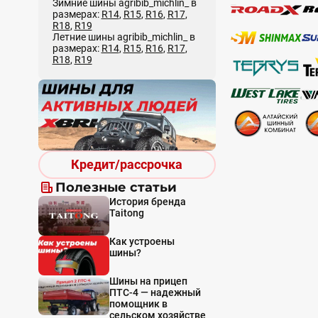
Зимние шины agribib_michlin_ в
размерах:
R14
,
R15
,
R16
,
R17
,
R18
,
R19
Летние шины agribib_michlin_ в
размерах:
R14
,
R15
,
R16
,
R17
,
R18
,
R19
Кредит/рассрочка
Полезные статьи
История бренда
Taitong
Как устроены
шины?
Шины на прицеп
ПТС-4 — надежный
помощник в
сельском хозяйстве