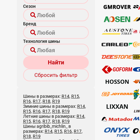
Сезон
Бренд
Технология шины
Найти
Сбросить фильтр
Шины в размерах:
R14
,
R15
,
R16
,
R17
,
R18
,
R19
Зимние шины в размерах:
R14
,
R15
,
R16
,
R17
,
R18
,
R19
Летние шины в размерах:
R14
,
R15
,
R16
,
R17
,
R18
,
R19
Шины agribib_michlin_ в
размерах:
R14
,
R15
,
R16
,
R17
,
R18
,
R19