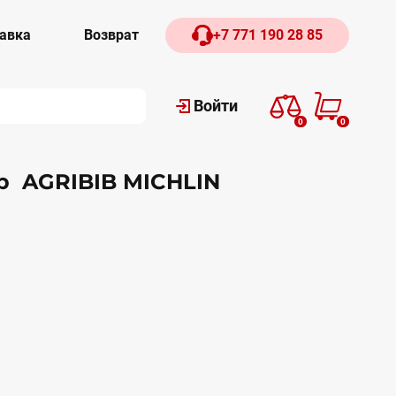
авка
Возврат
+7 771 190 28 85
Войти
0
0
р AGRIBIB MICHLIN