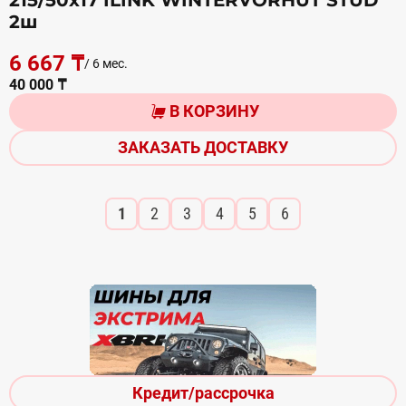
215/50х17 ILINK WINTERVORHUT STUD
2ш
6 667 ₸
/ 6 мес.
40 000 ₸
В КОРЗИНУ
ЗАКАЗАТЬ ДОСТАВКУ
1
2
3
4
5
6
Кредит/рассрочка