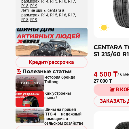
размерах:
R14
,
R15
,
R16
,
R17
,
R18
,
R19
Летние шины centara в
размерах:
R14
,
R15
,
R16
,
R17
,
R18
,
R19
CENTARA T
S1 215/60 R
Кредит/рассрочка
Полезные статьи
4 500 ₸
/ 6 ме
История бренда
27 000 ₸
Taitong
В КО
Как устроены
шины?
ЗАКАЗАТЬ 
Шины на прицеп
ПТС-4 — надежный
помощник в
сельском хозяйстве