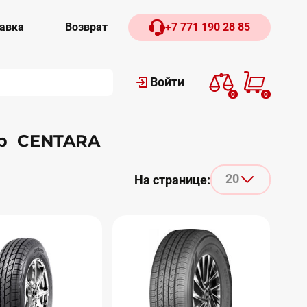
авка
Возврат
+7 771 190 28 85
Войти
0
0
ар CENTARA
20
На странице: