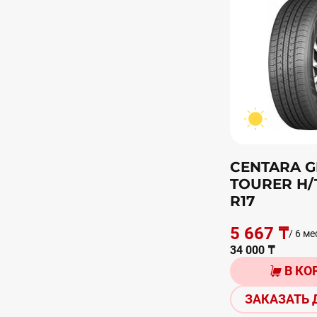
CENTARA 
TOURER H/T
R17
5 667 ₸
/ 6 ме
34 000 ₸
В КО
ЗАКАЗАТЬ 