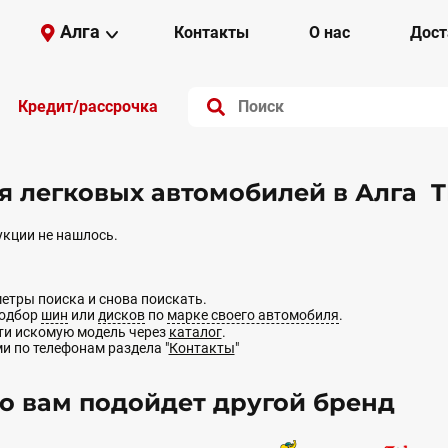
Алга
Контакты
О нас
Дост
Кредит/рассрочка
я легковых автомобилей в Алга
кции не нашлось.
етры поиска и снова поискать.
подбор
шин
или
дисков
по
марке своего автомобиля
.
йти искомую модель через
каталог
.
ми по телефонам раздела "
Контакты
"
 вам подойдет другой бренд