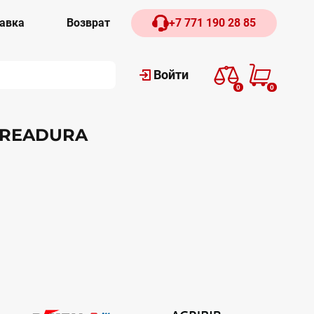
авка
Возврат
+7 771 190 28 85
Войти
0
0
 TREADURA