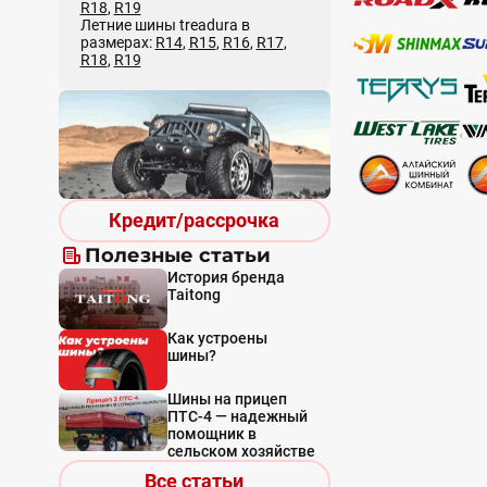
R18
,
R19
Летние шины treadura в
размерах:
R14
,
R15
,
R16
,
R17
,
R18
,
R19
Кредит/рассрочка
Полезные статьи
История бренда
Taitong
Как устроены
шины?
Шины на прицеп
ПТС-4 — надежный
помощник в
сельском хозяйстве
Все статьи