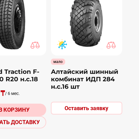
мало
 Traction F-
Алтайский шинный
0 R20 н.с.18
комбинат ИДП 284
н.с.16 шт
 ₸
/ 6 мес.
Оставить заявку
В КОРЗИНУ
АТЬ ДОСТАВКУ