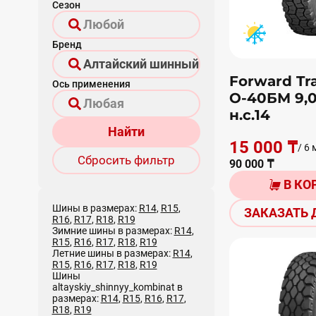
Сезон
Бренд
Forward Tr
Ось применения
О-40БМ 9,
н.с.14
Найти
15 000 ₸
/ 6 
Сбросить фильтр
90 000 ₸
В КО
Шины в размерах:
R14
,
R15
,
ЗАКАЗАТЬ 
R16
,
R17
,
R18
,
R19
Зимние шины в размерах:
R14
,
R15
,
R16
,
R17
,
R18
,
R19
Летние шины в размерах:
R14
,
R15
,
R16
,
R17
,
R18
,
R19
Шины
altayskiy_shinnyy_kombinat в
размерах:
R14
,
R15
,
R16
,
R17
,
R18
,
R19