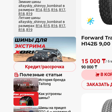
Зимние шины
altayskiy_shinnyy_kombinat в
размерах:
R14
,
R15
,
R16
,
R17
,
R18
,
R19
Летние шины
altayskiy_shinnyy_kombinat в
размерах:
R14
,
R15
,
R16
,
R17
,
R18
,
R19
Forward Tra
Н142Б 9,00 
15 000 ₸
/ 6 
Кредит/рассрочка
90 000 ₸
В КО
Полезные статьи
История бренда
Taitong
ЗАКАЗАТЬ 
Как устроены
шины?
Шины на прицеп
ПТС-4 — надежный