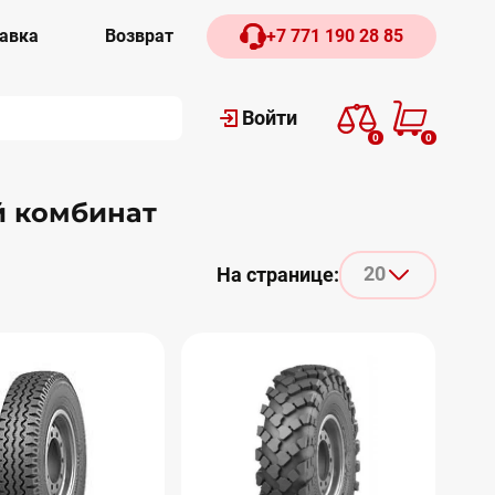
авка
Возврат
+7 771 190 28 85
Войти
0
0
й комбинат
20
На странице: