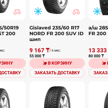
5/50R19
Gislaved 235/60 R17
а/ш 28
T 200
NORD FR 200 SUV ID
FR 200
шип
9 167 ₸
13 333
мес.
/ 6 мес.
55 000 ₸
80 000 ₸
РЗИНУ
В КОРЗИНУ
ДОСТАВКУ
ЗАКАЗАТЬ ДОСТАВКУ
ЗАКАЗ