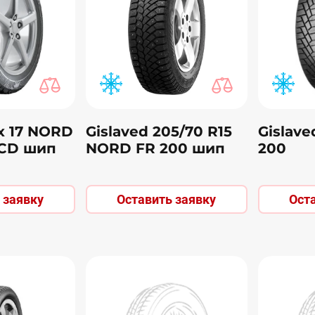
 х 17 NORD
Gislaved 205/70 R15
Gislav
 СD шип
NORD FR 200 шип
200
 заявку
Оставить заявку
Ост