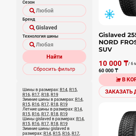
Сезон
Бренд
Gislaved 25
Технология шины
NORD FROS
SUV
Найти
10 000 ₸
/ 6 
Сбросить фильтр
60 000 ₸
В КО
Шины в размерах:
R14
,
R15
,
ЗАКАЗАТЬ 
R16
,
R17
,
R18
,
R19
Зимние шины в размерах:
R14
,
R15
,
R16
,
R17
,
R18
,
R19
Летние шины в размерах:
R14
,
R15
,
R16
,
R17
,
R18
,
R19
Шины gislaved в размерах:
R14
,
R15
,
R16
,
R17
,
R18
,
R19
Зимние шины gislaved в
размерах:
R14
,
R15
,
R16
,
R17
,