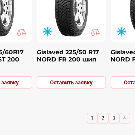
5/60R17
Gislaved 225/50 R17
Gislave
T 200
NORD FR 200 шип
NORD F
 заявку
Оставить заявку
Ост
1
2
3
4