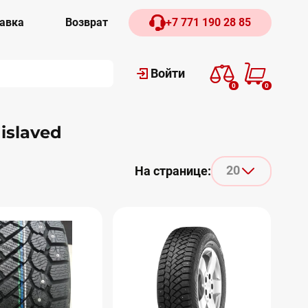
авка
Возврат
+7 771 190 28 85
Войти
0
0
islaved
20
На странице: