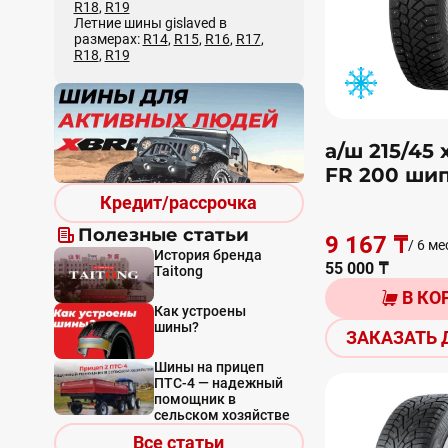
R18
,
R19
Летние шины gislaved в
размерах:
R14
,
R15
,
R16
,
R17
,
R18
,
R19
а/ш 215/45 
FR 200 ши
Кредит/рассрочка
Полезные статьи
9 167 ₸
/ 6 ме
История бренда
55 000 ₸
Taitong
В КО
Как устроены
шины?
ЗАКАЗАТЬ 
Шины на прицеп
ПТС-4 — надежный
помощник в
сельском хозяйстве
Все статьи