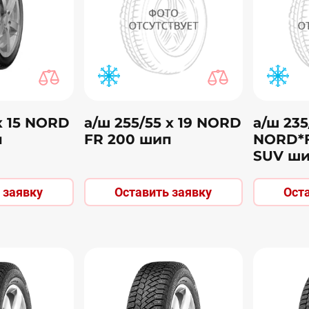
х 15 NORD
а/ш 255/55 х 19 NORD
а/ш 235
п
FR 200 шип
NORD*F
SUV ш
 заявку
Оставить заявку
Ост