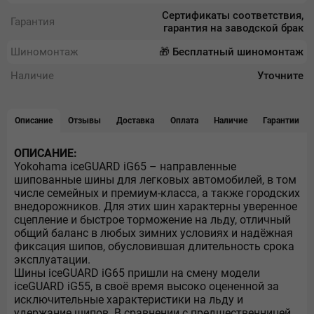
Сертификаты соответствия,
Гарантия
гарантия на заводской брак
Шиномонтаж
🎁 Бесплатный шиномонтаж
Наличие
Уточните
Описание
Отзывы
Доставка
Оплата
Наличие
Гарантии
ОПИСАНИЕ:
Yokohama iceGUARD iG65 – направленные
шипованные шины для легковых автомобилей, в том
числе семейных и премиум-класса, а также городских
внедорожников. Для этих шин характерны уверенное
сцепление и быстрое торможение на льду, отличный
общий баланс в любых зимних условиях и надёжная
фиксация шипов, обусловившая длительность срока
эксплуатации.
Шины iceGUARD iG65 пришли на смену модели
iceGUARD iG55, в своё время высоко оцененной за
исключительные характеристики на льду и
удержание шипов. В сравнении с предшественницей