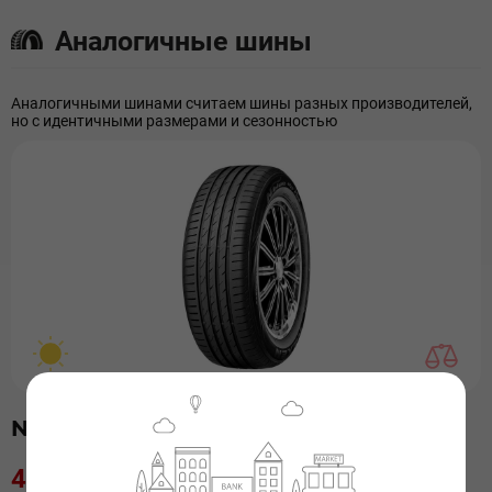
Аналогичные шины
Аналогичными шинами считаем шины разных производителей,
но с идентичными размерами и сезонностью
Nexen N-BLUE HD PLUS 185/60 R14
4 000 ₸
/ 6 мес.