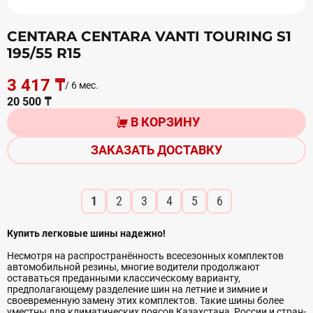
CENTARA CENTARA VANTI TOURING S1
195/55 R15
3 417 ₸
/ 6 мес.
20 500 ₸
В КОРЗИНУ
ЗАКАЗАТЬ ДОСТАВКУ
1
2
3
4
5
6
Купить легковые шины надежно!
Несмотря на распространённость всесезонных комплектов
автомобильной резины, многие водители продолжают
оставаться преданными классическому варианту,
предполагающему разделение шин на летние и зимние и
своевременную замену этих комплектов. Такие шины более
уместны для климатических поясов Казахстана, России и стран-