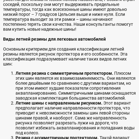
соседей, поскольку они могут выдерживать предельные
температуры, тогда как всесезонные шины имеют довольно
низкий порог – 7 градусов Цельсия выше и ниже нуля. Если
температура выходит за эти рамки – шины начинают
постепенно терять свои качества. Наши консультанты помогут
вам купить новые надежные шины!
Виды летней резины для легковых автомобилей
Основным критерием для создания классификации летней
резины является рисунок протектора и его особенности. Эта
классификация подразумевает наличие таких видов летних
шин:
Летняя резина с симметричным протектором.
Плюсом
этих шин является их взаимозаменяемость. Они являются
более дешёвыми по сравнению с другими вариантам, но
при этом имеют худшие показатели сопротивления
аквапланированию. Симметричными шинами оснащается
заводская комплектация большинства автомобилей.
Летние шины с направленным рисунком.
Этот вариант
предполагает наличие направленности протектора, что
приводит к невозможности замены шин левой стороны
шинами правой, и наоборот. Сама же направленность
рисунка позволяет разрезать лужи на дороге, что
позволит избежать аквапланирования и попадания воды
под колесо.
Резина с ассиметричным протектором.
Такой вариант