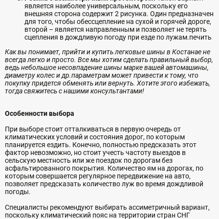
является наиболее универсальным, поскольку его
внешняя сторона содержит 2 рисунка. Один предназначен
для того, чтобы обессцепление на сухой и горячей дороге,
второй – является направленным и позволяет не терять
сцепления в дождливую погоду при езде по лужам.печить
Как вы понимает, прийти и купить легковые шины в Костанае не
всегда легко и просто. Все мы хотим сделать правильный выбор,
ведь небольшое несовпадение шины марке вашей автомашины,
диаметру колес и др.параметрам может привести к тому, что
покупку придется обменять или вернуть. Хотите этого избежать,
тогда свяжитесь с нашими консультантами!
Особенности выбора
При выборе стоит отталкиваться в первую очередь от
климатических условий и состояния дорог, по которым
планируется ездить. Конечно, полностью предсказать этот
фактор невозможно, но стоит учесть частоту выездов в
сельскую местность или же поездок по дорогам без
асфальтированного покрытия. Количество ям на дорогах, по
которым совершается регулярное передвижение на авто,
позволяет предсказать количество луж во время дождливой
погоды.
Специалисты рекомендуют выбирать ассиметричный вариант,
поскольку климатический пояс на территории стран СНГ