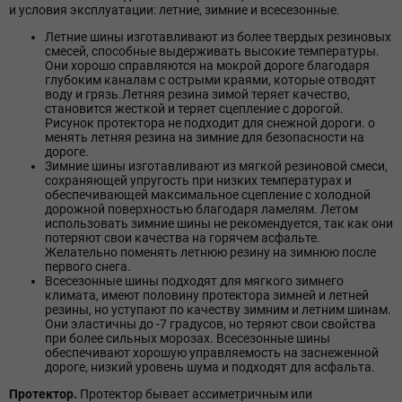
и условия эксплуатации: летние, зимние и всесезонные.
Летние шины изготавливают из более твердых резиновых
смесей, способные выдерживать высокие температуры.
Они хорошо справляются на мокрой дороге благодаря
глубоким каналам с острыми краями, которые отводят
воду и грязь.Летняя резина зимой теряет качество,
становится жесткой и теряет сцепление с дорогой.
Рисунок протектора не подходит для снежной дороги. о
менять летняя резина на зимние для безопасности на
дороге.
Зимние шины изготавливают из мягкой резиновой смеси,
сохраняющей упругость при низких температурах и
обеспечивающей максимальное сцепление с холодной
дорожной поверхностью благодаря ламелям. Летом
использовать зимние шины не рекомендуется, так как они
потеряют свои качества на горячем асфальте.
Желательно поменять летнюю резину на зимнюю после
первого снега.
Всесезонные шины подходят для мягкого зимнего
климата, имеют половину протектора зимней и летней
резины, но уступают по качеству зимним и летним шинам.
Они эластичны до -7 градусов, но теряют свои свойства
при более сильных морозах. Всесезонные шины
обеспечивают хорошую управляемость на заснеженной
дороге, низкий уровень шума и подходят для асфальта.
Протектор.
Протектор бывает ассиметричным или