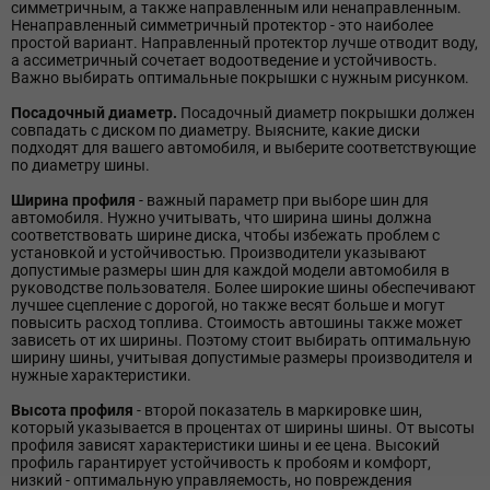
симметричным, а также направленным или ненаправленным.
Ненаправленный симметричный протектор - это наиболее
простой вариант. Направленный протектор лучше отводит воду,
а ассиметричный сочетает водоотведение и устойчивость.
Важно выбирать оптимальные покрышки с нужным рисунком.
Посадочный диаметр.
Посадочный диаметр покрышки должен
совпадать с диском по диаметру. Выясните, какие диски
подходят для вашего автомобиля, и выберите соответствующие
по диаметру шины.
Ширина профиля
- важный параметр при выборе шин для
автомобиля. Нужно учитывать, что ширина шины должна
соответствовать ширине диска, чтобы избежать проблем с
установкой и устойчивостью. Производители указывают
допустимые размеры шин для каждой модели автомобиля в
руководстве пользователя. Более широкие шины обеспечивают
лучшее сцепление с дорогой, но также весят больше и могут
повысить расход топлива. Стоимость автошины также может
зависеть от их ширины. Поэтому стоит выбирать оптимальную
ширину шины, учитывая допустимые размеры производителя и
нужные характеристики.
Высота профиля
- второй показатель в маркировке шин,
который указывается в процентах от ширины шины. От высоты
профиля зависят характеристики шины и ее цена. Высокий
профиль гарантирует устойчивость к пробоям и комфорт,
низкий - оптимальную управляемость, но повреждения