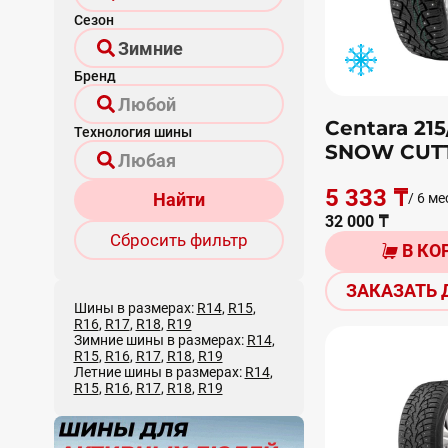
Сезон
Бренд
Centara 215
Технология шины
SNOW CUT
5 333 ₸
Найти
/ 6 ме
32 000 ₸
Сбросить фильтр
В КО
ЗАКАЗАТЬ 
Шины в размерах:
R14
,
R15
,
R16
,
R17
,
R18
,
R19
Зимние шины в размерах:
R14
,
R15
,
R16
,
R17
,
R18
,
R19
Летние шины в размерах:
R14
,
R15
,
R16
,
R17
,
R18
,
R19