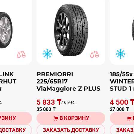
ILINK
PREMIORRI
185/55х
RHUT
225/65R17
WINTE
п
ViaMaggiоre Z PLUS
STUD 1
5 833 ₸
4 500 
с.
/ 6 мес.
35 000 ₸
27 000 ₸
РЗИНУ
В КОРЗИНУ
ДОСТАВКУ
ЗАКАЗАТЬ ДОСТАВКУ
ЗАКАЗ