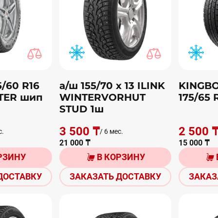
5/60 R16
а/ш 155/70 х 13 ILINK
KINGBO
TER шип
WINTERVORHUT
175/65 
STUD 1ш
3 500 ₸
2 500 
с.
/ 6 мес.
21 000 ₸
15 000 ₸
РЗИНУ
В КОРЗИНУ
ДОСТАВКУ
ЗАКАЗАТЬ ДОСТАВКУ
ЗАКАЗ