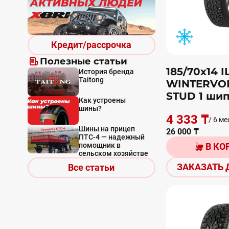
Кредит/рассрочка
Полезные статьи
185/70х14 I
История бренда
Taitong
WINTERVO
STUD 1 шип
Как устроены
шины?
4 333 ₸
/ 6 ме
Шины на прицеп
26 000 ₸
ПТС-4 — надежный
помощник в
В КО
сельском хозяйстве
ЗАКАЗАТЬ 
Все статьи