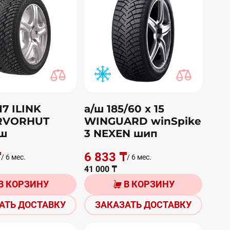
17 ILINK
а/ш 185/60 х 15
RVORHUT
WINGUARD winSpike
ш
3 NEXEN шип
₸
6 833 ₸
/ 6 мес.
/ 6 мес.
41 000 ₸
В КОРЗИНУ
В КОРЗИНУ
АТЬ ДОСТАВКУ
ЗАКАЗАТЬ ДОСТАВКУ