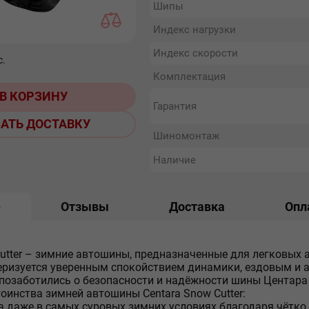
Шипы
Индекс нагрузки
Индекс скорости
с.
Комплектация
В КОРЗИНУ
Гарантия
АТЬ ДОСТАВКУ
Шиномонтаж
Наличие
е
Отзывы
Доставка
Опл
Cutter – зимние автошины, предназначенные для легковых 
еризуется уверенным спокойствием динамики, ездовым и 
позаботились о безопасности и надёжности шины Центара 
оинства зимней автошины Centara Snow Cutter:
а даже в самых суровых зимних условиях благодаря чётк