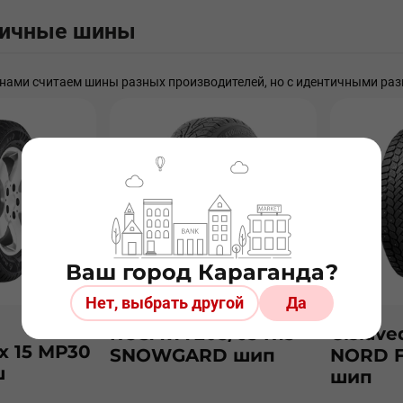
гичные шины
ами считаем шины разных производителей, но с идентичными раз
Ваш город Караганда?
Нет, выбрать другой
Да
ROSAVA 205/65 R15
Gislave
х 15 МР30
SNOWGARD шип
NORD F
ш
шип