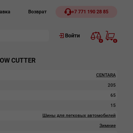
авка
Возврат
+7 771 190 28 85
Войти
0
0
NOW CUTTER
CENTARA
205
65
15
Шины для легковых автомобилей
Зимние