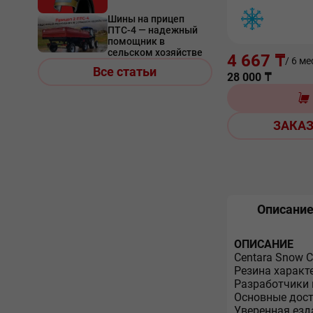
Шины на прицеп
ПТС-4 — надежный
помощник в
сельском хозяйстве
4 667 ₸
/ 6 ме
Все статьи
28 000
₸
ЗАКАЗ
Описани
ОПИСАНИЕ
Centara Snow 
Резина характ
Разработчики 
Основные дост
Уверенная езд