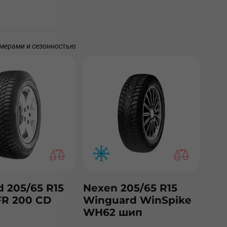
мерами и сезонностью
d 205/65 R15
Nexen 205/65 R15
R 200 СD
Winguard WinSpike
WH62 шип