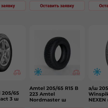
 заявку
Оставить заявку
Ост
Amtel 205/65 R15 В
а/ш 205
 205/65
223 Amtel
Winspi
act 3 ш
Nordmaster ш
NEXEN