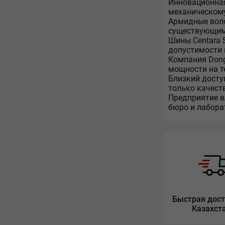
Инновационная
механическому
Армидные воло
существующим 
Шины Centara S
допустимости 
Компания Dong
мощности на т
Близкий досту
только качеств
Предприятие в
бюро и лабора
Быстрая дост
Казахст