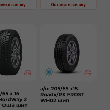
авить заявку
Оставить заявку
а/ш 205/65 х15
/65 х 15
Roadx/RX FROST
NordWay 2
WH02 шип
к ОШЗ шип