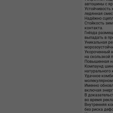
автошины с яр
Устойчивость 
ледянная смес
Надёжно сцепл
Стойкость зим
контакта.
Гнёзда размещ
выпадать в пр
Уникальная ре
морозоустойч
Укороченный н
на скользкой 
Повышенная на
Компаунд шины
натурального 
Удачное комби
молекулярном 
Именно обновл
включая энерг
В доказательс
во время рекл
Внутренняя ко
без риска деф