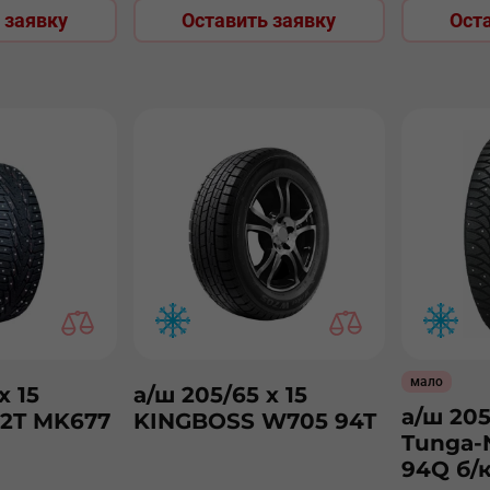
 заявку
Оставить заявку
Ост
мало
х 15
а/ш 205/65 х 15
а/ш 205
92T MK677
KINGBOSS W705 94T
Tunga-
94Q б/