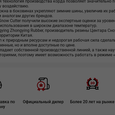
 технология производства корда позволяет значительно п
 воздействию.
кна в боковинах укрепляют зимние шины, увеличив их раб
аналогам других брендов.
now Cutter получили высокие экспертные оценки за уровен
использования в широком диапазоне температур.
ying Zhongying Rubber, производитель резины Центара Сно
ерритории Китая.
п к природным ресурсам и недорогая рабочая сила сделали 
енные, но и вполне доступные по цене.
ладеет собственной производственной линией, а также на
ториями, поэтому имеет возможность работать в режиме «
авка по
Официальный дилер
Более 20 лет на рынке
ану