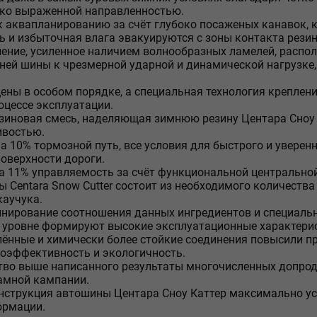
ко выраженной направленностью.
к аквапланированию за счёт глубоко посаженых канавок, к
ь и избыточная влага эвакуируются с зоны контакта резин
ение, усиленное наличием волнообразных ламелей, распол
ней шины к чрезмерной ударной и динамической нагрузке
ены в особом порядке, а специальная технология креплен
оцессе эксплуатации.
зиновая смесь, наделяющая зимнюю резину Центара Сноу 
ивостью.
а 10% тормозной путь, все условия для быстрого и уверен
поверхности дороги.
 11% управляемость за счёт функциональной центральной
 Centara Snow Cutter состоит из необходимого количества
каучука.
нирование соотношения данных ингредиентов и специаль
уровне формируют высокие эксплуатационные характерис
ённые и химически более стойкие соединения повысили п
оэффективность и экологичность.
тво выше написанного результаты многочисленных допро
амной кампании.
нструкция автошины Центара Сноу Каттер максимально ус
ормации.