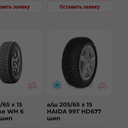
авить заявку
Оставить заявку
/65 х 15
а/ш 205/65 х 15
ke WH 6
HAIDA 99T HD677
 шип
шип