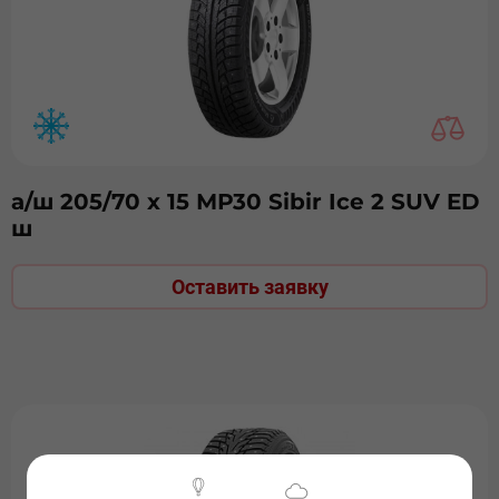
а/ш 205/70 х 15 МР30 Sibir Ice 2 SUV ED
ш
Оставить заявку