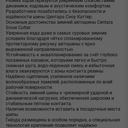
Резина характеризуется уверенным спокойствием
динамики, ездовым и акустическим комфортом.
Разработчики позаботились о безопасности и
надёжности шины Центара Сноу Каттер.
Основные достоинства зимней автошины Centara
Snow Cutter:
Уверенная езда даже в самых суровых зимних
условиях благодаря чётко спланированному
протекторному рисунку автошины с ярко
выраженной направленностью.
Устойчивость к аквапланированию за счёт глубоко
посаженых канавок, которыми легко и быстро
снежная шуга, водо-ледянная смесь и избыточная
влага эвакуируются с зоны контакта резины.
Надёжно сцепление, усиленное наличием
волнообразных ламелей, расположенных по всей
рабочей поверхности.
Стойкость зимней шины к чрезмерной ударной и
динамической нагрузке, обеспеченная широким и
стабильным пятном контакта.
Наличие возможности вставить в посадочные места
шипы.
Гнёзда размещены в особом порядке, а специальная
технология крепления позволяет надёжно