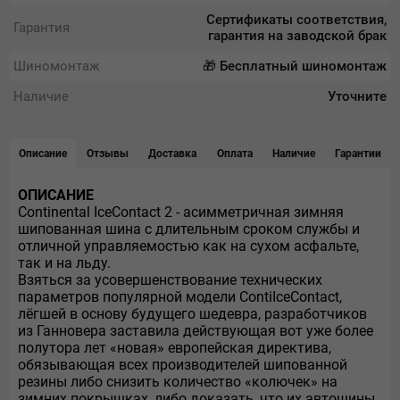
Сертификаты соответствия,
Гарантия
гарантия на заводской брак
Шиномонтаж
🎁 Бесплатный шиномонтаж
Наличие
Уточните
Описание
Отзывы
Доставка
Оплата
Наличие
Гарантии
ОПИСАНИЕ
Continental IceContact 2 - асимметричная зимняя
шипованная шина с длительным сроком службы и
отличной управляемостью как на сухом асфальте,
так и на льду.
Взяться за усовершенствование технических
параметров популярной модели ContiIceContact,
лёгшей в основу будущего шедевра, разработчиков
из Ганновера заставила действующая вот уже более
полутора лет «новая» европейская директива,
обязывающая всех производителей шипованной
резины либо снизить количество «колючек» на
зимних покрышках, либо доказать, что их автошины