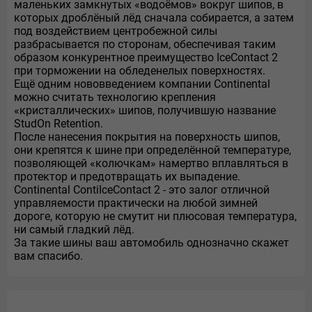
маленьких замкнутых «водоёмов» вокруг шипов, в
которых дроблёный лёд сначала собирается, а затем
под воздействием центробежной силы
разбрасывается по сторонам, обеспечивая таким
образом конкурентное преимущество IceContact 2
при торможении на обледенелых поверхностях.
Ещё одним нововведением компании Continental
можно считать технологию крепления
«кристаллических» шипов, получившую название
StudOn Retention.
После нанесения покрытия на поверхность шипов,
они крепятся к шине при определённой температуре,
позволяющей «колючкам» намертво вплавляться в
протектор и предотвращать их выпадение.
Continental ContiIceContact 2 - это залог отличной
управляемости практически на любой зимней
дороге, которую не смутит ни плюсовая температура,
ни самый гладкий лёд.
За такие шины ваш автомобиль однозначно скажет
вам спасибо.