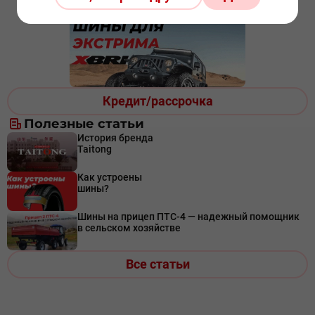
Кредит/рассрочка
Полезные статьи
История бренда
Taitong
Как устроены
шины?
Шины на прицеп ПТС-4 — надежный помощник
в сельском хозяйстве
Все статьи