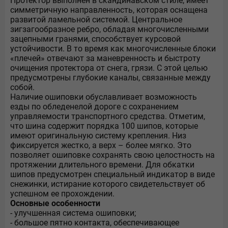
Протектор выполнен в скандинавском стиле, имеет
симметричную направленность, которая оснащена
развитой ламельной системой. Центральное
зигзагообразное ребро, обладая многочисленными
зацепными гранями, способствует курсовой
устойчивости. В то время как многочисленные блоки
«плечей» отвечают за маневренность и быстроту
очищения протектора от снега, грязи. С этой целью
предусмотрены глубокие каналы, связанные между
собой.
Наличие ошиповки обуславливает возможность
езды по обледенелой дороге с сохранением
управляемости транспортного средства. Отметим,
что шина содержит порядка 100 шипов, которые
имеют оригинальную систему крепления. Низ
фиксируется жестко, а верх – более мягко. Это
позволяет ошиповке сохранять свою целостность на
протяжении длительного времени. Для обкатки
шипов предусмотрен специальный индикатор в виде
снежинки, истирание которого свидетельствует об
успешном ее прохождении.
Основные особенности
- улучшенная система ошиповки;
- большое пятно контакта, обеспечивающее