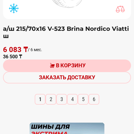
а/ш 215/70х16 V-523 Brina Nordico Viatti
ш
6 083 ₸
/ 6 мес.
36 500 ₸
В КОРЗИНУ
ЗАКАЗАТЬ ДОСТАВКУ
1
2
3
4
5
6