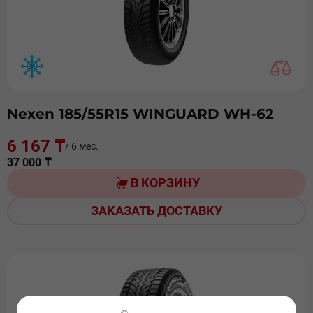
Nexen 185/55R15 WINGUARD WH-62
6 167 ₸
/ 6 мес.
37 000 ₸
В КОРЗИНУ
ЗАКАЗАТЬ ДОСТАВКУ