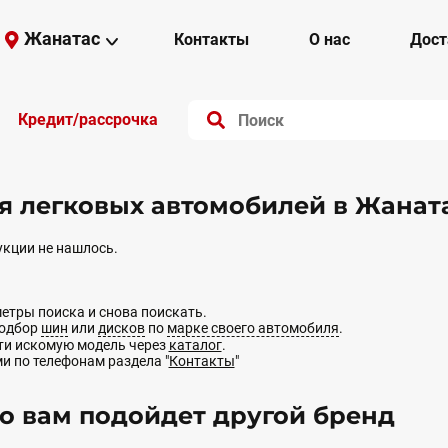
Жанатас
Контакты
О нас
Дост
Кредит/рассрочка
 легковых автомобилей в Жаната
кции не нашлось.
етры поиска и снова поискать.
подбор
шин
или
дисков
по
марке своего автомобиля
.
йти искомую модель через
каталог
.
ми по телефонам раздела "
Контакты
"
 вам подойдет другой бренд