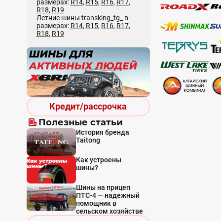
размерах:
R14
,
R15
,
R16
,
R17
,
R18
,
R19
Летние шины transking_tg_ в
размерах:
R14
,
R15
,
R16
,
R17
,
R18
,
R19
Кредит/рассрочка
Полезные статьи
История бренда
Taitong
Как устроены
шины?
Шины на прицеп
ПТС-4 — надежный
помощник в
сельском хозяйстве