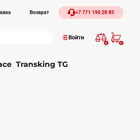
авка
Возврат
+7 771 190 28 85
Войти
0
0
се Transking TG