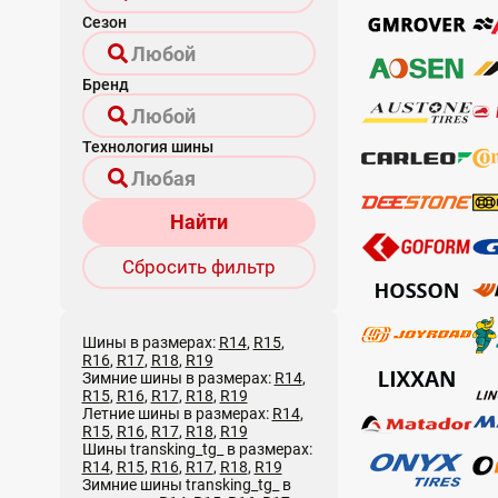
Сезон
Бренд
Технология шины
Найти
Сбросить фильтр
Шины в размерах:
R14
,
R15
,
R16
,
R17
,
R18
,
R19
Зимние шины в размерах:
R14
,
R15
,
R16
,
R17
,
R18
,
R19
Летние шины в размерах:
R14
,
R15
,
R16
,
R17
,
R18
,
R19
Шины transking_tg_ в размерах:
R14
,
R15
,
R16
,
R17
,
R18
,
R19
Зимние шины transking_tg_ в