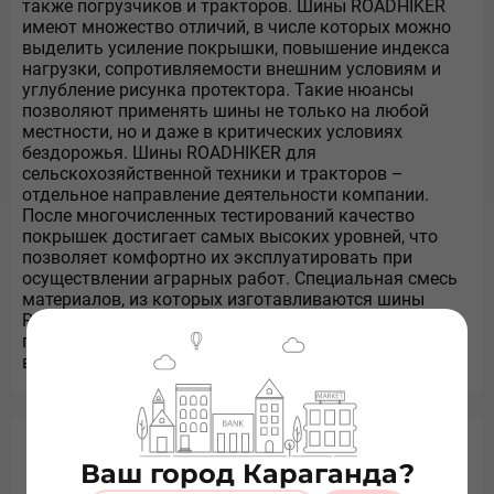
также погрузчиков и тракторов. Шины ROADHIKER
имеют множество отличий, в числе которых можно
выделить усиление покрышки, повышение индекса
нагрузки, сопротивляемости внешним условиям и
углубление рисунка протектора. Такие нюансы
позволяют применять шины не только на любой
местности, но и даже в критических условиях
бездорожья. Шины ROADHIKER для
сельскохозяйственной техники и тракторов –
отдельное направление деятельности компании.
После многочисленных тестирований качество
покрышек достигает самых высоких уровней, что
позволяет комфортно их эксплуатировать при
осуществлении аграрных работ. Специальная смесь
материалов, из которых изготавливаются шины
ROADHIKER, напрямую влияет не только на
повышение их долговечности, но и способность
выдерживать максимальные сверхнагрузки.
Ваш город Караганда?