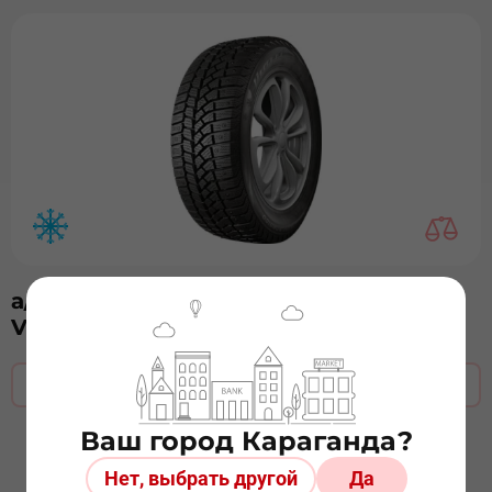
а/ш 205/65х16 V-522 Brina Nordico б/к
Viatti з-д шип
Оставить заявку
Ваш город Караганда?
Нет, выбрать другой
Да