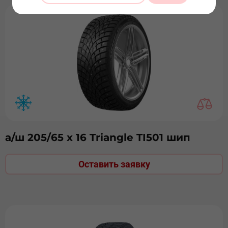
а/ш 205/65 х 16 Triangle TI501 шип
Оставить заявку