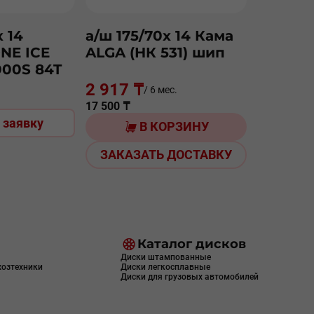
х 14
а/ш 175/70х 14 Кама
NE ICE
ALGA (НК 531) шип
000S 84T
2 917 ₸
/ 6 мес.
17 500 ₸
 заявку
В КОРЗИНУ
ЗАКАЗАТЬ ДОСТАВКУ
Каталог дисков
Диски штампованные
хозтехники
Диски легкосплавные
Диски для грузовых автомобилей