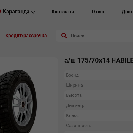
Караганда
Контакты
О нас
Дост
Кредит/рассрочка
а/ш 175/70х14 HABIL
Бренд
Ширина
Высота
Диаметр
Класс
Сезонность