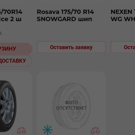
5/70R14
Rosava 175/70 R14
NEXEN 
Ice 2 ш
SNOWGARD шип
WG WH
с.
Оставить заявку
Ост
РЗИНУ
ДОСТАВКУ