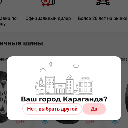
авка по
Официальный дилер
Более 20 лет на рынке
ану
гичные шины
ами считаем шины разных производителей, но с идентичными раз
Ваш город Караганда?
Нет, выбрать другой
Да