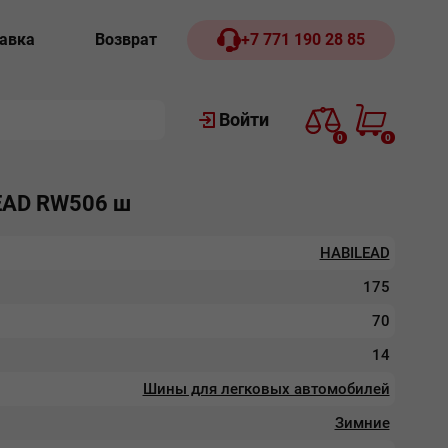
авка
Возврат
+7 771 190 28 85
Войти
0
0
EAD RW506 ш
HABILEAD
175
70
14
Шины для легковых автомобилей
Зимние