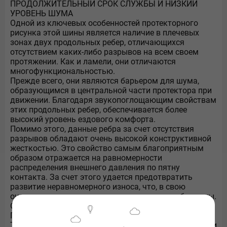
ПРОДОЛЖИТЕЛЬНЫЙ СРОК СЛУЖБЫ И НИЗКИЙ
УРОВЕНЬ ШУМА
Одной из ключевых особенностей протекторного
рисунка этой шины является наличие в плечевых
зонах двух продольных ребер, отличающихся
отсутствием каких-либо разрывов на всем своем
протяжении. Как и ламели, они отличаются
многофункциональностью.
Прежде всего, они являются барьером для шума,
образующимся в центральной части протектора при
движении. Благодаря звукопоглощающим свойствам
этих продольных ребер, обеспечивается более
высокий уровень ездового комфорта.
Помимо этого, данные ребра за счет отсутствия
разрывов обладают очень высокой конструктивной
жесткостью. Это свойство самым благоприятным
образом отражается на равномерности
распределения внешнего давления по пятну
контакта. За счет этого удается предотвратить
развитие неравномерного износа, что, в свою
очередь, значительно продлевает срок службы шины.
ОТЛИЧНЫЕ ТЯГОВО-СЦЕПНЫЕ СВОЙСТВА НА
ГРУНТОВЫХ ДОРОГАХ И ЛЕГКОМ БЕЗДОРОЖЬЕ
Т.к. данная модель предназначена для кроссоверов и