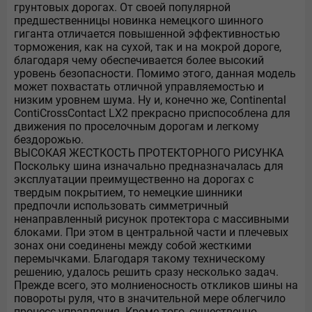
грунтовых дорогах. От своей популярной
предшественницы новинка немецкого шинного
гиганта отличается повышенной эффективностью
торможения, как на сухой, так и на мокрой дороге,
благодаря чему обеспечивается более высокий
уровень безопасности. Помимо этого, данная модель
может похвастать отличной управляемостью и
низким уровнем шума. Ну и, конечно же, Continental
ContiCrossContact LX2 прекрасно приспособлена для
движения по проселочным дорогам и легкому
бездорожью.
ВЫСОКАЯ ЖЕСТКОСТЬ ПРОТЕКТОРНОГО РИСУНКА
Поскольку шина изначально предназначалась для
эксплуатации преимущественно на дорогах с
твердым покрытием, то немецкие шинники
предпочли использовать симметричный
ненаправленный рисунок протектора с массивными
блоками. При этом в центральной части и плечевых
зонах они соединены между собой жесткими
перемычками. Благодаря такому техническому
решению, удалось решить сразу несколько задач.
Прежде всего, это молниеносность откликов шины на
повороты руля, что в значительной мере облегчило
процесс управления. Кроме того, существенно