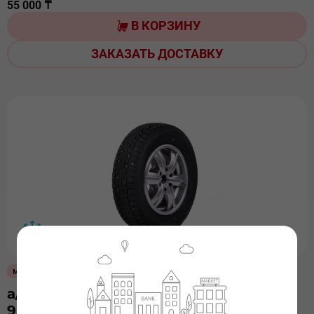
55 000 ₸
В КОРЗИНУ
ЗАКАЗАТЬ ДОСТАВКУ
мало
а/ш 215/50х17 Roadx/RX FROST WH12
95T шип