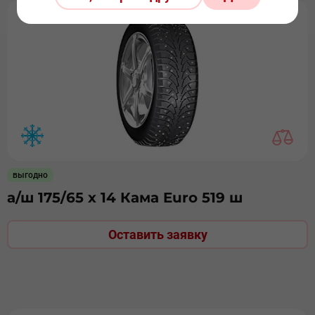
выгодно
а/ш 175/65 х 14 Кама Euro 519 ш
Оставить заявку