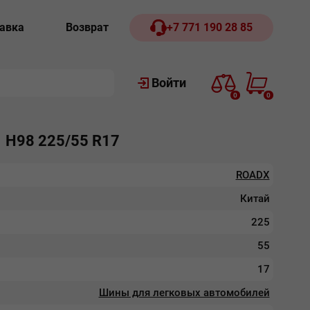
авка
Возврат
+7 771 190 28 85
Войти
0
0
 Н98 225/55 R17
ROADX
Китай
225
55
17
Шины для легковых автомобилей