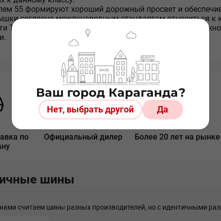
ем 55 формируют хороший дорожный просвет и обеспечива
шки согласно международным стандартам относиться к к
ти T — до 190 км/ч информирует о максимально возможно
и.
Ваш город Караганда?
Нет, выбрать другой
Да
авка по
Официальный дилер
Более 20 лет на рынке
ану
гичные шины
ами считаем шины разных производителей, но с идентичными раз