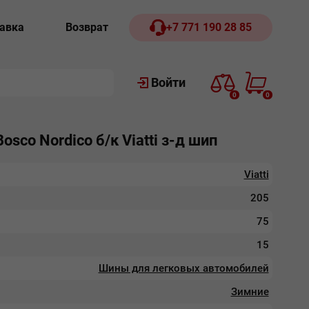
авка
Возврат
+7 771 190 28 85
Войти
0
0
sco Nordiсo б/к Viatti з-д шип
Viatti
205
75
15
Шины для легковых автомобилей
Зимние