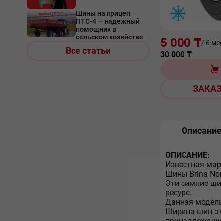
Шины на прицеп
ПТС-4 — надежный
помощник в
сельском хозяйстве
5 000 ₸
/ 6 ме
Все статьи
30 000
₸
ЗАКАЗ
Описани
ОПИСАНИЕ:
Известная мар
Шины Brina Nor
Эти зимние ши
ресурс.
Данная модель
Ширина шин эт
принадлежащих