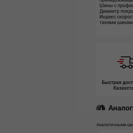
Шины с профил
Диаметр покры
Индекс скорос
такими шинам
Быстрая дост
Казахст
Анало
Аналогичными шин