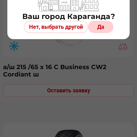
Ваш город Караганда?
Нет, выбрать другой
Да
а/ш 215 /65 х 16 С Business CW2
Cordiant ш
Оставить заявку