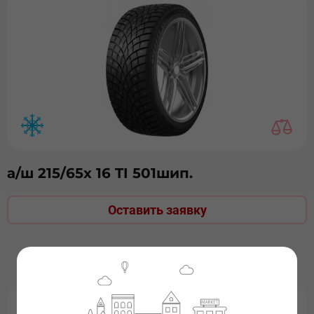
а/ш 215/65х 16 TI 501шип.
Оставить заявку