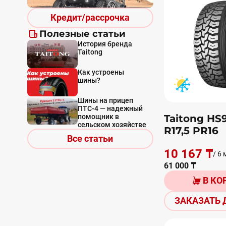
Кредит/рассрочка
Полезные статьи
История бренда
Taitong
Как устроены
шины?
Шины на прицеп
ПТС-4 — надежный
помощник в
Taitong HS
сельском хозяйстве
R17,5 PR16
Все статьи
10 167 ₸
/ 6 
61 000 ₸
В КО
ЗАКАЗАТЬ 