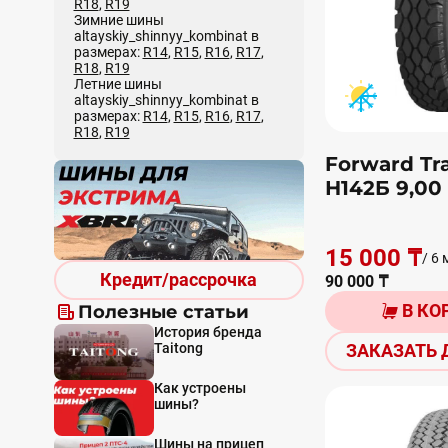
R18
,
R19
Зимние шины
altayskiy_shinnyy_kombinat в
размерах:
R14
,
R15
,
R16
,
R17
,
R18
,
R19
Летние шины
altayskiy_shinnyy_kombinat в
размерах:
R14
,
R15
,
R16
,
R17
,
R18
,
R19
Forward Tra
Н142Б 9,00 
15 000 ₸
/ 6 
Кредит/рассрочка
90 000 ₸
В КО
Полезные статьи
История бренда
Taitong
ЗАКАЗАТЬ 
Как устроены
шины?
Шины на прицеп