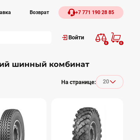
авка
Возврат
+7 771 190 28 85
Войти
0
0
кий шинный комбинат
20
На странице: