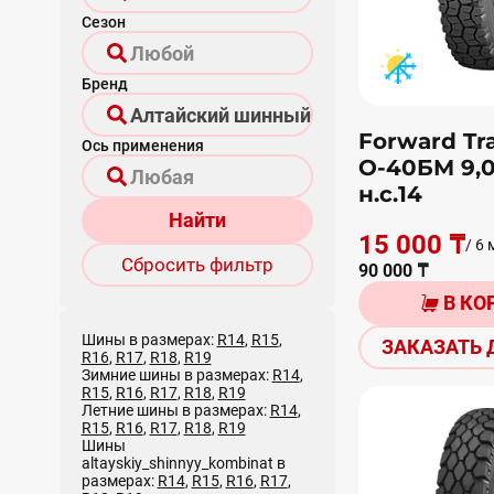
Сезон
Бренд
Forward Tr
Ось применения
О-40БМ 9,
н.с.14
Найти
15 000 ₸
/ 6 
Сбросить фильтр
90 000 ₸
В КО
Шины в размерах:
R14
,
R15
,
ЗАКАЗАТЬ 
R16
,
R17
,
R18
,
R19
Зимние шины в размерах:
R14
,
R15
,
R16
,
R17
,
R18
,
R19
Летние шины в размерах:
R14
,
R15
,
R16
,
R17
,
R18
,
R19
Шины
altayskiy_shinnyy_kombinat в
размерах:
R14
,
R15
,
R16
,
R17
,