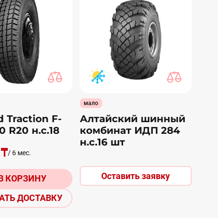
мало
 Traction F-
Алтайский шинный
0 R20 н.с.18
комбинат ИДП 284
н.с.16 шт
 ₸
/ 6 мес.
Оставить заявку
В КОРЗИНУ
АТЬ ДОСТАВКУ