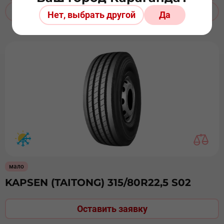
ЗАКАЗАТЬ ДОСТАВКУ
Нет, выбрать другой
Да
мало
KAPSEN (TAITONG) 315/80R22,5 S02
Оставить заявку