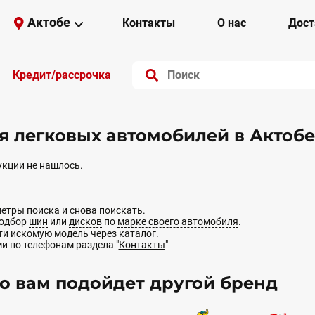
Актобе
Контакты
О нас
Дост
Кредит/рассрочка
 легковых автомобилей в Актобе
кции не нашлось.
етры поиска и снова поискать.
подбор
шин
или
дисков
по
марке своего автомобиля
.
йти искомую модель через
каталог
.
ми по телефонам раздела "
Контакты
"
 вам подойдет другой бренд