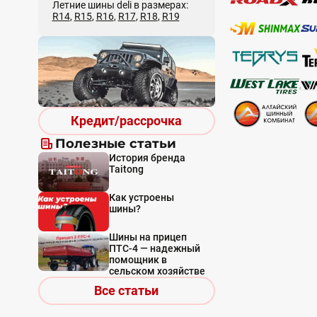
Летние шины deli в размерах:
R14
,
R15
,
R16
,
R17
,
R18
,
R19
Кредит/рассрочка
Полезные статьи
История бренда
Taitong
Как устроены
шины?
Шины на прицеп
ПТС-4 — надежный
помощник в
сельском хозяйстве
Все статьи