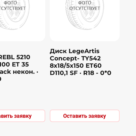
Диск LegeArtis
REBL 5210
Concept- TY542
100 ЕТ 35
8х18/5х150 ЕТ60
lack некон.
·
D110,1 SF
· R18 - 0*0
0
авить заявку
Оставить заявку