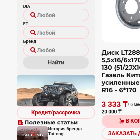
DIA
ET
Бренд
Диск LT28
5,5х16/6х17
Найти
130 (51/2JX
Газель Кит
усиленные 
R16 - 6*170
3 333 ₸
/ 6 ме
20 000 ₸
Кредит/рассрочка
В КО
Полезные статьи
История бренда
ЗАКАЗАТЬ 
Taitong