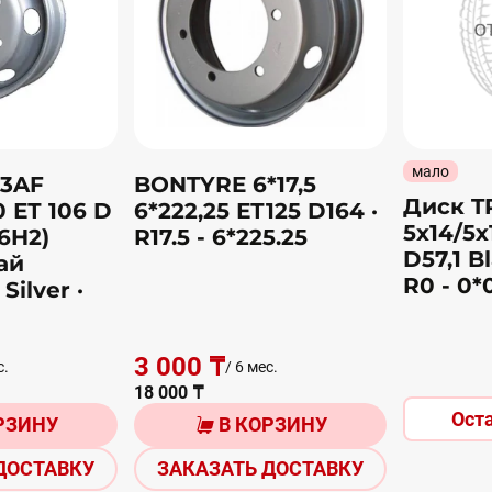
мало
83AF
BONTYRE 6*17,5
Диск T
0 ЕТ 106 D
6*222,25 ЕТ125 D164
·
5х14/5х
16H2)
R17.5 - 6*225.25
D57,1 B
ай
R0 - 0*
Silver
·
3 000 ₸
с.
/ 6 мес.
18 000 ₸
Ост
РЗИНУ
В КОРЗИНУ
ДОСТАВКУ
ЗАКАЗАТЬ ДОСТАВКУ