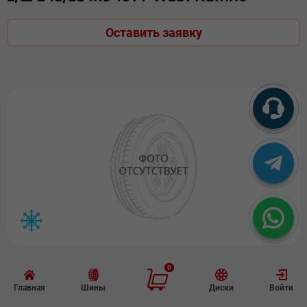
Оставить заявку
выгодно
0
а/ш 265/50 х20 111Т WS31 Kumho*
Главная
Шины
Диски
Войти