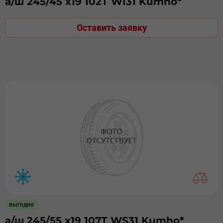
а/ш 245/45 х19 102Т WI31 Kumho*
Оставить заявку
выгодно
а/ш 245/55 х19 107Т WS31 Kumho*