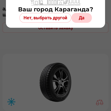
а/ш 215/55х17 GOODRIDE STUD Z-506
Ваш город Караганда?
шип
Нет, выбрать другой
Да
Оставить заявку