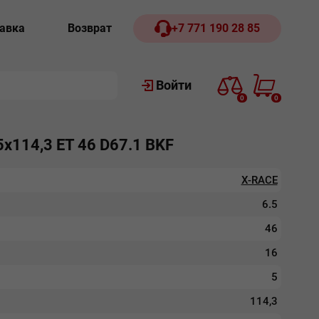
авка
Возврат
+7 771 190 28 85
Войти
0
0
5х114,3 ЕТ 46 D67.1 BKF
X-RACE
6.5
46
16
5
114,3