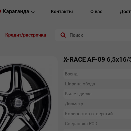
Караганда
Контакты
О нас
Дост
Кредит/рассрочка
X-RACE AF-09 6,5х16/
Бренд
Ширина обода
Вылет диска
Диаметр
Количество отверстий
Сверловка PCD