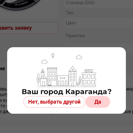
Ступица (DIA)
Тип
Цвет
авить заявку
Гарантия
Наличие
ие
Отзывы
Доставка
вый диск AF-09 является одним из флагманов линейки мар
Ваш город Караганда?
выпускаются в государстве Китай.
в которых выходит диск AF-09 достаточно популярны.
Нет, выбрать другой
Да
что его можно поставить на различные автомобили.
е дисков AF-09 используются только высококачественные 