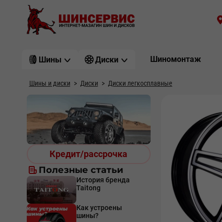
Шиномонтаж
Шины
Диски
Шины и диски
Диски
Диски легкосплавные
Кредит/рассрочка
Полезные статьи
История бренда
Taitong
Как устроены
шины?