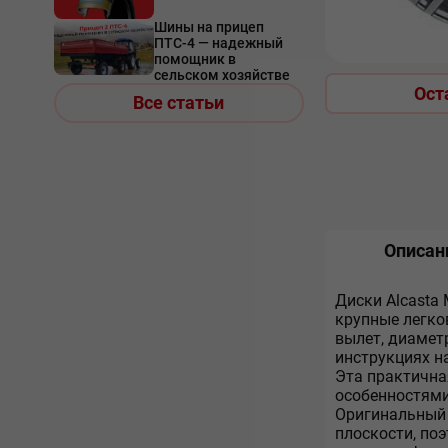
Шины на прицеп
ПТС-4 — надежный
помощник в
сельском хозяйстве
Ост
Все статьи
Описан
Диски Alcasta
крупные легков
вылет, диамет
инструкциях н
Эта практична
особенностями
Оригинальный 
плоскости, по