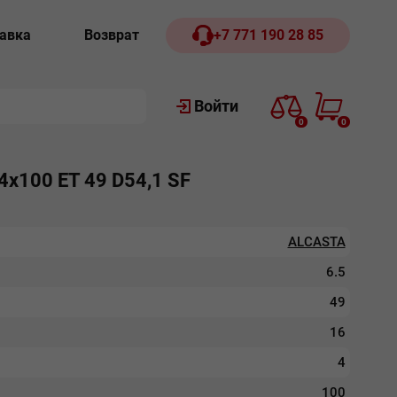
авка
Возврат
+7 771 190 28 85
Войти
0
0
х100 ЕТ 49 D54,1 SF
ALCASTA
6.5
49
16
4
100