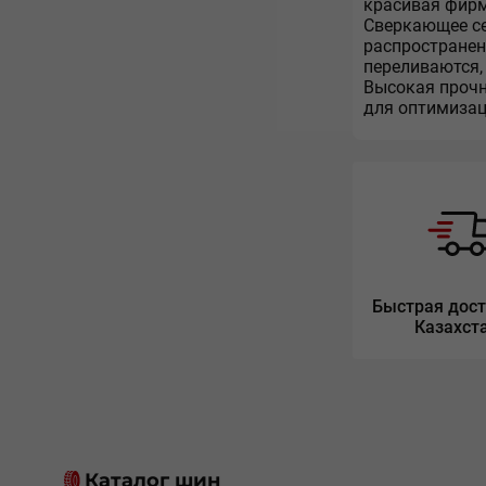
красивая фир
Сверкающее се
распространен
переливаются, 
Высокая прочн
для оптимизац
Быстрая дост
Казахст
Каталог шин