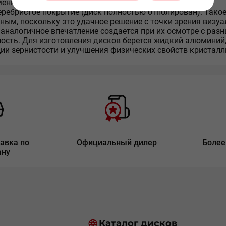
менная эмблема.
ребристое покрытие (диск полностью отполирован). Такое
ным, поскольку это удачное решение с точки зрения визу
аналогичное впечатление создается при их осмотре с разн
ость. Для изготовления дисков берется жидкий алюминий
ии зернистости и улучшения физических свойств кристалл
авка по
Официальный дилер
Более
ану
Каталог дисков