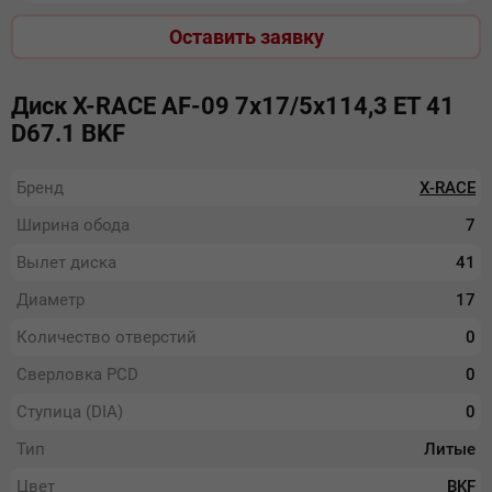
Оставить заявку
Диск X-RACE AF-09 7х17/5х114,3 ЕТ 41
D67.1 BKF
Бренд
X-RACE
Ширина обода
7
Вылет диска
41
Диаметр
17
Количество отверстий
0
Сверловка PCD
0
Ступица (DIA)
0
Тип
Литые
Цвет
BKF