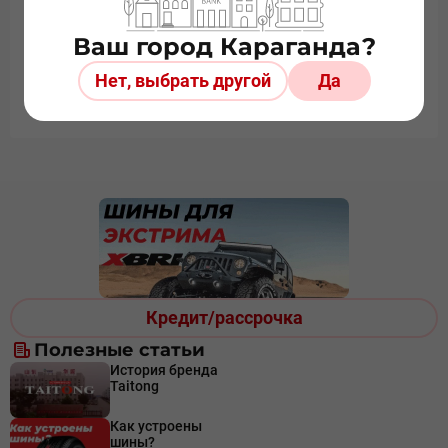
Ваш город Караганда?
Более 20 лет на рынке
Безопасная онлайн
Нет, выбрать другой
Да
оплата
Кредит/рассрочка
Полезные статьи
История бренда
Taitong
Как устроены
шины?