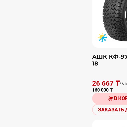
АШК КФ-97 
18
26 667 ₸
/ 6 
160 000 ₸
В КО
ЗАКАЗАТЬ 