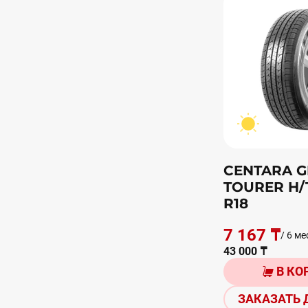
CENTARA 
TOURER H/
R18
7 167 ₸
/ 6 ме
43 000 ₸
В КО
ЗАКАЗАТЬ 