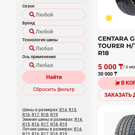
Сезон
Бренд
CENTARA 
Технология шины
TOURER H/T
R18
Ось применения
5 000 ₸
/ 6 ме
30 000 ₸
Найти
В КО
Сбросить фильтр
ЗАКАЗАТЬ 
Шины в размерах:
R14
,
R15
,
R16
,
R17
,
R18
,
R19
Зимние шины в размерах:
R14
,
R15
,
R16
,
R17
,
R18
,
R19
Летние шины в размерах:
R14
,
R15
,
R16
,
R17
,
R18
,
R19