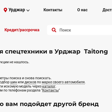
Урджар
Контакты
О нас
Дост
Кредит/рассрочка
 спецтехники в Урджар Taitong
кции не нашлось.
етры поиска и снова поискать.
подбор
шин
или
дисков
по
марке своего автомобиля
.
йти искомую модель через
каталог
.
ми по телефонам раздела "
Контакты
"
 вам подойдет другой бренд