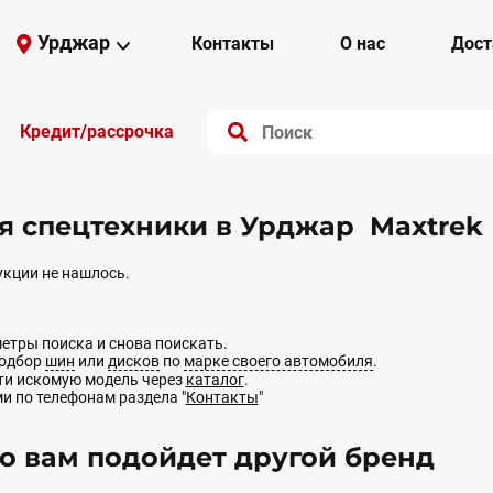
Урджар
Контакты
О нас
Дост
Кредит/рассрочка
 спецтехники в Урджар Maxtrek
кции не нашлось.
етры поиска и снова поискать.
подбор
шин
или
дисков
по
марке своего автомобиля
.
йти искомую модель через
каталог
.
ми по телефонам раздела "
Контакты
"
 вам подойдет другой бренд