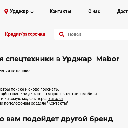
Урджар
Контакты
О нас
Дост
Кредит/рассрочка
 спецтехники в Урджар Mabor
кции не нашлось.
етры поиска и снова поискать.
подбор
шин
или
дисков
по
марке своего автомобиля
.
йти искомую модель через
каталог
.
ми по телефонам раздела "
Контакты
"
 вам подойдет другой бренд