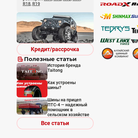
R18
,
R19
Кредит/рассрочка
Полезные статьи
История бренда
Taitong
Как устроены
шины?
Шины на прицеп
ПТС-4 — надежный
помощник в
сельском хозяйстве
Все статьи