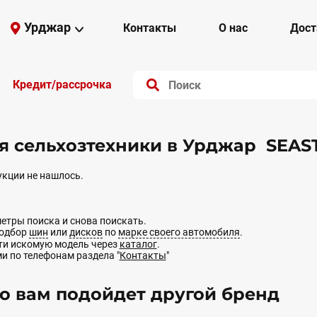
Урджар
Контакты
О нас
Дост
Кредит/рассрочка
 сельхозтехники в Урджар SEAS
кции не нашлось.
етры поиска и снова поискать.
подбор
шин
или
дисков
по
марке своего автомобиля
.
йти искомую модель через
каталог
.
ми по телефонам раздела "
Контакты
"
 вам подойдет другой бренд