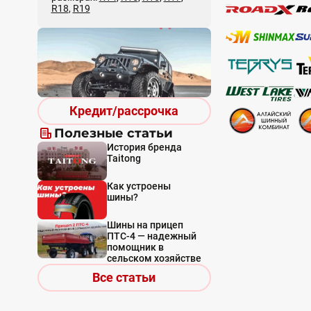
R18
,
R19
Кредит/рассрочка
Полезные статьи
История бренда
Taitong
Как устроены
шины?
Шины на прицеп
ПТС-4 — надежный
помощник в
сельском хозяйстве
Все статьи