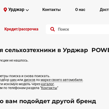
Урджар
Контакты
О нас
Дост
Кредит/рассрочка
я сельхозтехники в Урджар PO
кции не нашлось.
етры поиска и снова поискать.
подбор
шин
или
дисков
по
марке своего автомобиля
.
йти искомую модель через
каталог
.
ми по телефонам раздела "
Контакты
"
 вам подойдет другой бренд