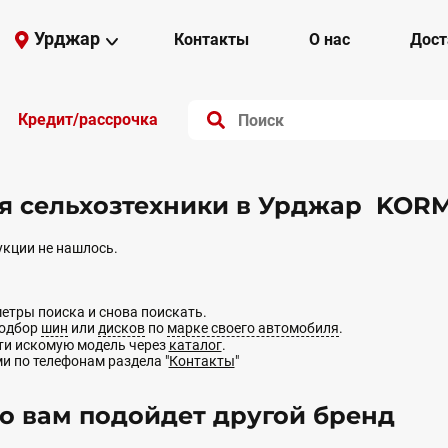
Урджар
Контакты
О нас
Дост
Кредит/рассрочка
я сельхозтехники в Урджар KO
кции не нашлось.
етры поиска и снова поискать.
подбор
шин
или
дисков
по
марке своего автомобиля
.
йти искомую модель через
каталог
.
ми по телефонам раздела "
Контакты
"
 вам подойдет другой бренд