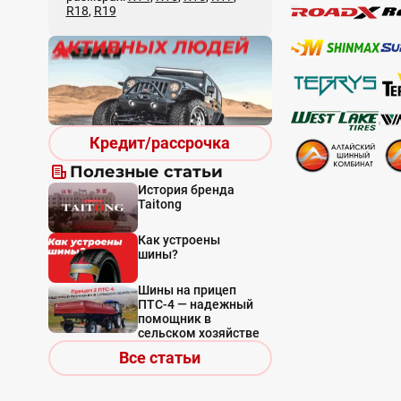
R18
,
R19
Кредит/рассрочка
Полезные статьи
История бренда
Taitong
Как устроены
шины?
Шины на прицеп
ПТС-4 — надежный
помощник в
сельском хозяйстве
Все статьи