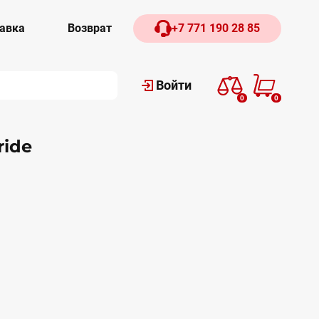
авка
Возврат
+7 771 190 28 85
Войти
0
0
ide