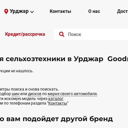
Урджар
Контакты
О нас
Дост
Кредит/рассрочка
 сельхозтехники в Урджар Goodr
кции не нашлось.
етры поиска и снова поискать.
подбор
шин
или
дисков
по
марке своего автомобиля
.
йти искомую модель через
каталог
.
ми по телефонам раздела "
Контакты
"
 вам подойдет другой бренд